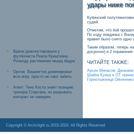
удары ниже по
Кубинский полутяжелове
судей.
Отметим, что бой прошел
По ходу поединка с Вале
правил было снято одно о
Таким образом, теперь на
Врачи диагностировали у
досрочно) и 2 поражения.
футболиста Реала Криштиану
Роналду растяжение мышц бедра
ЧИТАЙТЕ ТАКЖЕ:
Арсен Минасов: Джанаев 
Орлов: Вашингтон доминировал
Шайба Куина в ОТ прине
всю игру, просто не смог забить
Горнолыжница Овчинников
Агент: Тино Коста знает позицию
тренера Спартака, но разрывать
контракт не намерен
Copyright © Arcticlight.ru 2015-2026. All Rights Reserved.