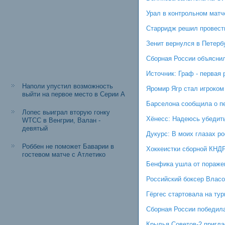
Урал в контрольном матч
Старридж решил провести
Зенит вернулся в Петерб
Сборная России объясни
Источник: Граф - первая
Наполи упустил возможность
Яромир Ягр стал игроком
выйти на первое место в Серии A
Барселона сообщила о п
Лопес выиграл вторую гонку
Хёнесс: Надеюсь убедить
WTCC в Венгрии, Валан -
девятый
Дукурс: В моих глазах р
Роббен не поможет Баварии в
Хоккеистки сборной КНД
гостевом матче с Атлетико
Бенфика ушла от поражен
Российский боксер Власо
Гёргес стартовала на ту
Сборная России победила
Крылья Советов-2 пригла