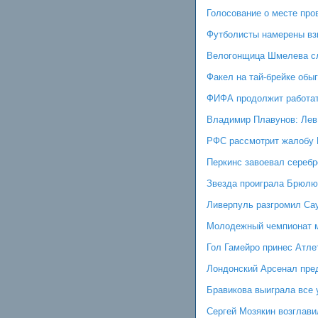
Голосование о месте про
Футболисты намерены вз
Велогонщица Шмелева сл
Факел на тай-брейке обы
ФИФА продолжит работат
Владимир Плавунов: Лев 
РФС рассмотрит жалобу 
Перкинс завоевал серебр
Звезда проиграла Брюлю,
Ливерпуль разгромил Сау
Молодежный чемпионат м
Гол Гамейро принес Атле
Лондонский Арсенал пре
Бравикова выиграла все 
Сергей Мозякин возглави