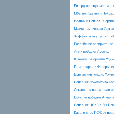
Рекорд посещаемости пре
Мбаппе, Кавани и Неймар
Водник и Байкал-Энергия
Матчи чемпионата Уругва
Хоффенхайм упустил поб
Российские рапиристы за
Анжи победил Арсенал, 
Ювентус разгромил Удине
Галатасарай и Фенербахч
Британский гонщик Хэми
Соперник Локомотива Коп
Леганес на своем поле п
Бруклин победил Атланту
Соперник ЦСКА в ЛЧ Бен
Кавани спас ПСЖ от пор