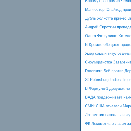
Борнмут разгромил Челс
Манчестер Юнайтед прои
Дубль Уолкотта принес Э
Андрей Сироткин проведе
Ольга Фаткулина: Хотело
В Кремле обещают продо
Умер самый титулованны
Сноубордистка Заварзина
Головкин: Бой против До
St.Petersburg Ladies Tro
В Формуле-1 девушек не 
ВАДА поддерживает наме
СМИ: США отказали Марад
Локомотив назвал заявк
ФК Локомотив огласил з