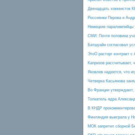
Двенадцать хоккеисток К
Россиянки Перова и Андр
Немецкие паралимпийцы у
СМИ: Почти половина уча
Батшуайи согласовал усл
ЭтоО расторг контракт с
Капризов рассчитывает, 
Яковлев надеется, что и
Четверка Касьянова заня
Во Франции утверждают,
Толкатель ядра Александ
В КНДР прокомментирова
Финляндия выиграла у Но
МОК запретил сборной Б