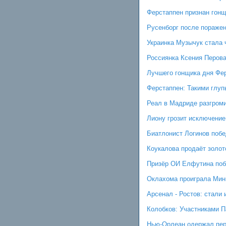
Ферстаппен признан гонщ
Русенборг после поражен
Украинка Музычук стала
Россиянка Ксения Перова
Лучшего гонщика дня Фе
Ферстаппен: Такими глуп
Реал в Мадриде разгром
Лиону грозит исключение
Биатлонист Логинов побе
Коукалова продаёт золот
Призёр ОИ Елфутина побе
Оклахома проиграла Мин
Арсенал - Ростов: стали
Колобков: Участниками П
Нью-Орлеан одержал пер