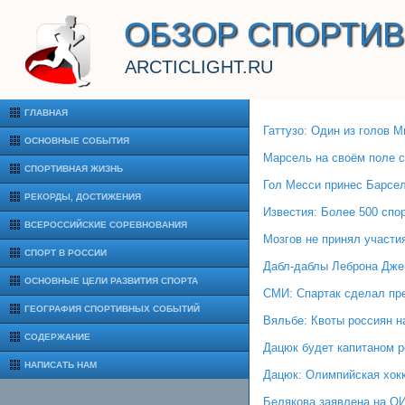
ОБЗОР СПОРТИ
ARCTICLIGHT.RU
ГЛАВНАЯ
Гаттузо: Один из голов 
ОСНОВНЫЕ СОБЫТИЯ
Марсель на своём поле 
СПОРТИВНАЯ ЖИЗНЬ
Гол Месси принес Барсе
РЕКОРДЫ, ДОСТИЖЕНИЯ
Известия: Более 500 спо
ВСЕРОССИЙСКИЕ СОРЕВНОВАНИЯ
Мозгов не принял участи
СПОРТ В РОССИИ
Дабл-даблы Леброна Дже
ОСНОВНЫЕ ЦЕЛИ РАЗВИТИЯ СПОРТА
СМИ: Спартак сделал пр
ГЕОГРАФИЯ СПОРТИВНЫХ СОБЫТИЙ
Вяльбе: Квоты россиян н
СОДЕРЖАНИЕ
Дацюк будет капитаном 
НАПИСАТЬ НАМ
Дацюк: Олимпийская хокк
Белякова заявлена на ОИ