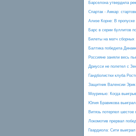
Барселона утвердила рек
Спартак - Амкар: старто
Ализе Корне: В пропуске
Барс в серии буллитов п
Билеты на матч сборных 
Балтика победила Динамо
Россияне заняли весь пь
Дриусси не полетел с Зе
Гандболистки клуба Рост
Защитник Валенсии Эрик 
Моуринью: Когда выигрыв
Юлия Бравикова выиграла
Витязь потерпел шестое 
Локомотив прервал побе
Гвардиола: Сити выиграл