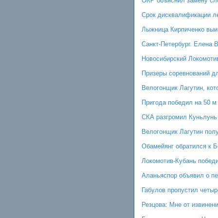
ОКР объяснил замену сл
Срок дисквалификации ле
Лыжница Кирпиченко выи
Санкт-Петербург. Елена 
Новосибирский Локомотив
Призеры соревнований д
Велогонщик Лагутин, кот
Пригода победил на 50 м
СКА разгромил Куньлунь 
Велогонщик Лагутин полу
Обамейянг обратился к Б
Локомотив-Кубань победи
Аланьяспор объявил о п
Габулов пропустил четыр
Резцова: Мне от извинен