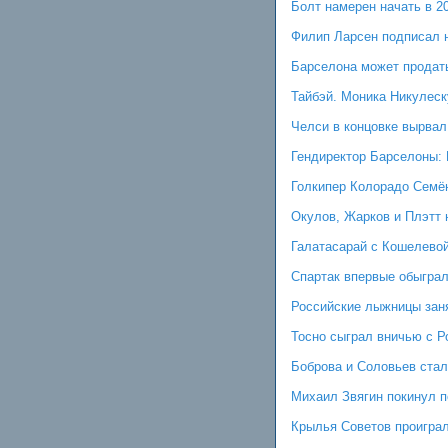
Болт намерен начать в 2
Филип Ларсен подписал 
Барселона может продать
Тайбэй. Моника Никулеск
Челси в концовке вырвал
Гендиректор Барселоны:
Голкипер Колорадо Семё
Окулов, Жарков и Плэтт 
Галатасарай с Кошелевой
Спартак впервые обыгра
Российские лыжницы зан
Тосно сыграл вничью с Р
Боброва и Соловьев стал
Михаил Звягин покинул п
Крылья Советов проигра