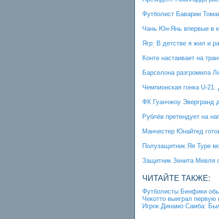
Футболист Баварии Тома
Чань Юн-Янь впервые в к
Ягр: В детстве я жил и р
Конте настаивает на тра
Барселона разгромила Ле
Чемпионская гонка U-21
ФК Гуанчжоу Эвергранд 
Рублёв претендует на на
Манчестер Юнайтед гото
Полузащитник Яя Туре м
Защитник Зенита Мевля о
ЧИТАЙТЕ ТАКЖЕ:
Футболисты Бенфики обы
Чекотто выиграл первую 
Игрок Динамо Самба: Был