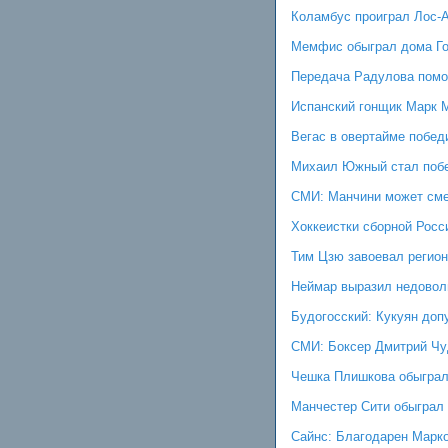
Коламбус проиграл Лос-
Мемфис обыграл дома Го
Передача Радулова помо
Испанский гонщик Марк М
Вегас в овертайме побед
Михаил Южный стал побе
СМИ: Манчини может смен
Хоккеистки сборной Росс
Тим Цзю завоевал регио
Неймар выразил недовол
Будогосский: Кукуян доп
СМИ: Боксер Дмитрий Чуд
Чешка Плишкова обыграл
Манчестер Сити обыграл
Сайнс: Благодарен Марко 