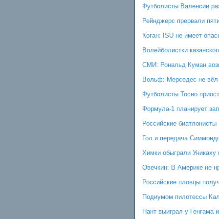
Футболисты Валенсии ра
Рейнджерс прервали пят
Коган: ISU не имеет опа
Волейболистки казанског
СМИ: Рональд Куман воз
Вольф: Мерседес не вёл
Футболисты Тосно приост
Формула-1 планирует зап
Российские биатлонисты 
Гол и передача Симмонд
Химки обыграли Уникаху 
Овечкин: В Америке не н
Российские пловцы получ
Подиумом пилотессы Кал
Нант выиграл у Генгама 