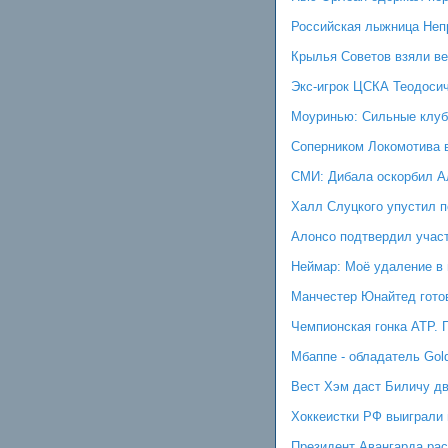
Российская лыжница Непр
Крылья Советов взяли в
Экс-игрок ЦСКА Теодоси
Моуринью: Сильные клуб
Соперником Локомотива 
СМИ: Дибала оскорбил Ал
Халл Слуцкого упустил п
Алонсо подтвердил учас
Неймар: Моё удаление в
Манчестер Юнайтед готов
Чемпионская гонка АТР. 
Мбаппе - обладатель Gol
Вест Хэм даст Биличу дв
Хоккеистки РФ выиграли 
Президент Авангарда рас