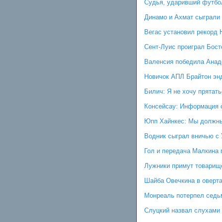
Судья, ударивший футбо
Динамо и Ахмат сыграли 
Вегас установил рекорд 
Сент-Луис проиграл Бост
Валенсия победила Анад
Новичок АПЛ Брайтон эн
Билич: Я не хочу прятат
Консейсау: Информация о
Юпп Хайнкес: Мы должны
Водник сыграл вничью с 
Гол и передача Малкина 
Лужники примут товарищ
Шайба Овечкина в оверт
Монреаль потерпел седь
Слуцкий назвал слухами