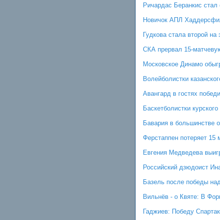
Ричардас Беранкис стал
Новичок АПЛ Хаддерсфил
Гудкова стала второй на
СКА прервал 15-матчеву
Московское Динамо обыгр
Волейболистки казанског
Авангард в гостях побед
Баскетболистки курского
Бавария в большинстве о
Ферстаппен потеряет 15 
Евгения Медведева выигр
Российский дзюдоист Ин
Базель после победы на
Вильнёв - о Квяте: В Фо
Гаджиев: Победу Спарта