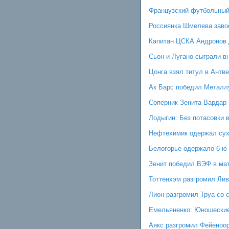
Французский футбольный 
Россиянка Шмелева завое
Капитан ЦСКА Андронов 
Сьон и Лугано сыграли в
Цонга взял титул в Антв
Ак Барс победил Металл
Соперник Зенита Вардар 
Лодыгин: Без потасовки 
Нефтехимик одержал сух
Белогорье одержало 6-ю 
Зенит победил ВЭФ в мат
Тоттенхэм разгромил Ли
Лион разгромил Труа со 
Емельяненко: Юношеские
Аякс разгромил Фейеноор