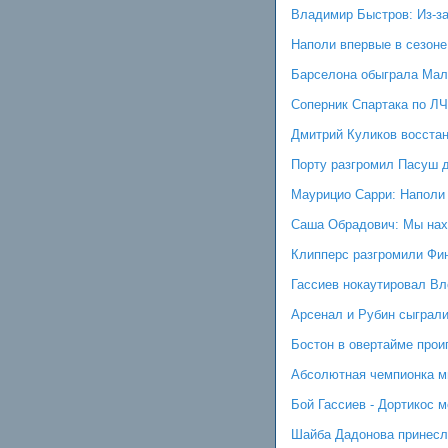
Владимир Быстров: Из-за
Наполи впервые в сезоне
Барселона обыграла Мал
Соперник Спартака по Л
Дмитрий Куликов восстан
Порту разгромил Пасуш д
Маурицио Сарри: Наполи 
Саша Обрадович: Мы нах
Клипперс разгромили Фин
Гассиев нокаутировал Вл
Арсенал и Рубин сыграли
Бостон в овертайме прои
Абсолютная чемпионка ми
Бой Гассиев - Дортикос м
Шайба Дадонова принесл