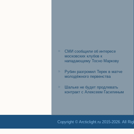
СМИ сообщили об интересе
московских клубов к
нападающему Тосно Маркову
Рубин разгромил Терек в матче
молодёжного первенства
Шальке не будет продлевать
контракт с Алексеем Гасилиным
Copyright © Arcticlight.ru 2015-2026. All Ri