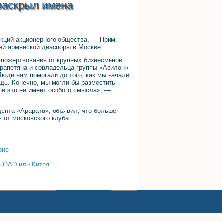
 раскрыл имена
акций акционерного общества, — Прим.
лей армянской диаспоры в Москве.
пожертвования от крупных бизнесменов
рапетяна и совладельца группы «Авилон»
Люди нам помогали до того, как мы начали
щь. Конечно, мы могли бы разместить
пе это не имеет особого смысла», —
дента «Арарата», объявил, что больше
я от московского клуба.
оне
з ОАЭ или Китая