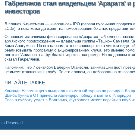
Габрелянов стал владельцем 'Арарата' и
инвесторов
В планах бизнесмена — «народное» IPO (первая публичная продажа 
«СЭ»), а пока команда живет на пожертвования богатых представите
Основным источником финансирования «Арарата» Габрелянов назвал 
армянского происхождения — владельца группы «Ташир» Самвела Ка
Камо Авагумяна. По его словам, это не спонсорство в чистом виде: «
реализовывать программу с акционированием клуба, это именно помо
логотип “Авилона” на футболках игроков, например. Но на данном эта
сказал Габрелянов.
Напомним, что 7 сентября Валерий Оганесян, занимавший пост прези
не имеет отношения к клубу. По его словам, он добровольно отказалс
ЧИТАЙТЕ ТАКЖЕ:
Команда Непомнящего выиграла шахматный турнир по рапиду в Лонд
Шайба Куина в ОТ принесла Айлендерс победу в матче с Флоридой
Пеев в субботу уедет в Болгарию, футболист может перейти в клуб и
ghts Reserved.