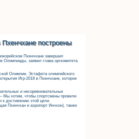
в Пхенчхане построены
жнокорейском Пхенчхане завершил
в Олимпиады, заявил глава оргкомитета
еской Олимпии. Эстафета олимпийского
открытия Игр-2018 в Пхенчхане, которое
овательных и несоревновательных
 — Мы хотим, чтобы спортсмены провели
и к достижению этой цели.
щая Пхенчхан и аэропорт Инчхон), также