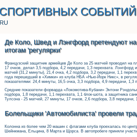
 СПОРТИВНЫХ СОБЫТИЙ
.RU
Де Коло, Швед и Лэнгфорд претендуют на
итогам 'регулярки'
Французский защитник армейцев Де Коло за 25 матчей проводил на п
17 очков, делал 3,5 подбора, 4,2 передачи, 1,3 перехвата. Лэнгфорд
матчей (31,2 минуты), 21,4 очка, 4,2 подбора, 3,2 передачи, 1,1 пер
года перешедший в «Химки» из клуба НБА «Нью-Йорк Никс», в регуля
показателями: 24,4 минуты, 16,5 очка, 3,3 подбора, 4,9 передачи, 1,3 
Средние показатели форварда «Локомотива-Кубани» Энтони Рэндольфа 
подбора, 1,8 передачи, 1,1 перехвата, 1,1 блок-шота, а защитника са
Тулсона - 25 матчей, 27 минуты, 17 очков, 2,6 подбора, 3,8 передачи, 
Болельщики 'Автомобилиста' провели тр
Колонна из более чем 20 машин с флагами клуба проехалась по цент
Шейнкмана, Ельцина, 8 Марта и Щорса. В автопробеге приняли участи