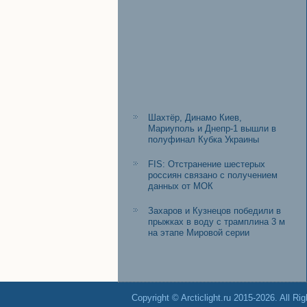
Шахтёр, Динамо Киев,
Мариуполь и Днепр-1 вышли в
полуфинал Кубка Украины
FIS: Отстранение шестерых
россиян связано с получением
данных от МОК
Захаров и Кузнецов победили в
прыжках в воду с трамплина 3 м
на этапе Мировой серии
Copyright © Arcticlight.ru 2015-2026. All Ri