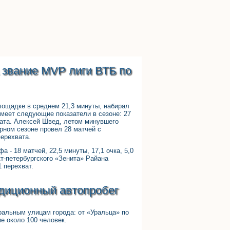
 звание MVP лиги ВТБ по
лощадке в среднем 21,3 минуты, набирал
 имеет следующие показатели в сезоне: 27
ехвата. Алексей Швед, летом минувшего
рном сезоне провел 28 матчей с
перехвата.
- 18 матчей, 22,5 минуты, 17,1 очка, 5,0
нкт-петербургского «Зенита» Райана
1 перехват.
адиционный автопробег
ральным улицам города: от «Уральца» по
е около 100 человек.