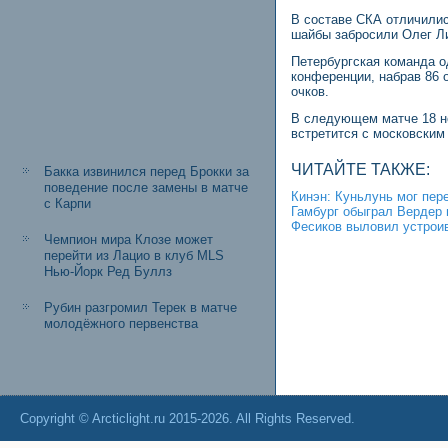
В составе СКА отличились
шайбы забросили Олег Ли 
Петербургская команда о
конференции, набрав 86 
очков.
В следующем матче 18 но
встретится с московским
ЧИТАЙТЕ ТАКЖЕ:
Бакка извинился перед Брокки за
поведение после замены в матче
Кинэн: Куньлунь мог пер
с Карпи
Гамбург обыграл Вердер 
Фесиков выловил устрои
Чемпион мира Клозе может
перейти из Лацио в клуб MLS
Нью-Йорк Ред Буллз
Рубин разгромил Терек в матче
молодёжного первенства
Copyright © Arcticlight.ru 2015-2026. All Rights Reserved.