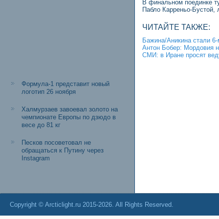
В финальном поединке ту
Пабло Карреньо-Бустой,
ЧИТАЙТЕ ТАКЖЕ:
Бажина/Аникина стали 6-
Антон Бобер: Мордовия н
СМИ: в Иране просят ве
Формула-1 представит новый
логотип 26 ноября
Халмурзаев завоевал золото на
чемпионате Европы по дзюдо в
весе до 81 кг
Песков посоветовал не
обращаться к Путину через
Instagram
Copyright © Arcticlight.ru 2015-2026. All Rights Reserved.