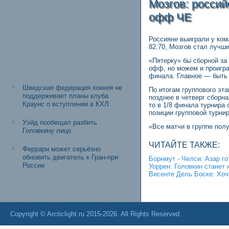
Мозгов: россий
офф ЧЕ
Россияне выиграли у ком
82:70, Мозгов стал лучши
«Пятерку» бы сборной за 
офф, но можем и проиграт
финала. Главное — быть
Шведская федерация хоккея не
По итогам группового эт
поддерживает планы клуба
позднее в четверг сборн
Краунс о вступлении в КХЛ
то в 1/8 финала турнира 
позиции групповой турни
Уэйд пообещал разбить
«Все матчи в группе пол
Головкину лицо
ЧИТАЙТЕ ТАКЖЕ:
Феррари может серьёзно
обновить двигатель к Гран-при
Борнмут - Челси: Азар го
России
Уоррен: Головкин станет
Висенте Дель Боске: Хоч
Copyright © Arcticlight.ru 2015-2026. All Rights Reserved.