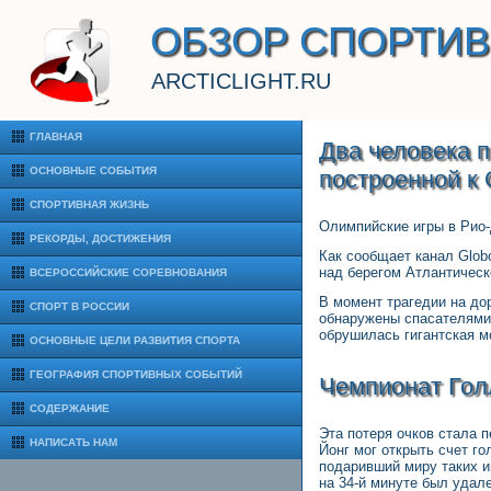
ОБЗОР СПОРТИ
ARCTICLIGHT.RU
ГЛАВНАЯ
Два человека 
ОСНОВНЫЕ СОБЫТИЯ
построенной к
СПОРТИВНАЯ ЖИЗНЬ
Олимпийские игры в Рио-
РЕКОРДЫ, ДОСТИЖЕНИЯ
Как сообщает канал Glob
над берегом Атлантическ
ВСЕРОССИЙСКИЕ СОРЕВНОВАНИЯ
В момент трагедии на до
СПОРТ В РОССИИ
обнаружены спасателями.
обрушилась гигантская м
ОСНОВНЫЕ ЦЕЛИ РАЗВИТИЯ СПОРТА
ГЕОГРАФИЯ СПОРТИВНЫХ СОБЫТИЙ
Чемпионат Гол
СОДЕРЖАНИЕ
Эта потеря очков стала 
НАПИСАТЬ НАМ
Йонг мог открыть счет го
подаривший миру таких иг
на 34-й минуте был уда