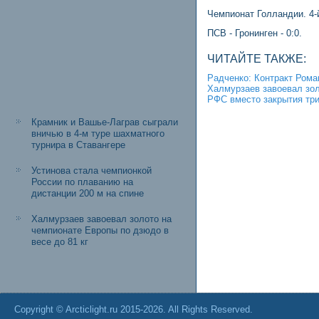
Чемпионат Голландии. 4-й
ПСВ - Гронинген - 0:0.
ЧИТАЙТЕ ТАКЖЕ:
Радченко: Контракт Рома
Халмурзаев завоевал зол
РФС вместо закрытия тр
Крамник и Вашье-Лаграв сыграли
вничью в 4-м туре шахматного
турнира в Ставангере
Устинова стала чемпионкой
России по плаванию на
дистанции 200 м на спине
Халмурзаев завоевал золото на
чемпионате Европы по дзюдо в
весе до 81 кг
Copyright © Arcticlight.ru 2015-2026. All Rights Reserved.