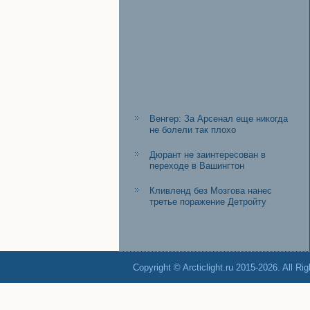
Венгер: За Арсенал еще никогда
не болели так плохо
Дюрант не заинтересован в
переходе в Вашингтон
Кливленд без Мозгова нанес
третье поражение Детройту
Copyright © Arcticlight.ru 2015-2026. All Ri