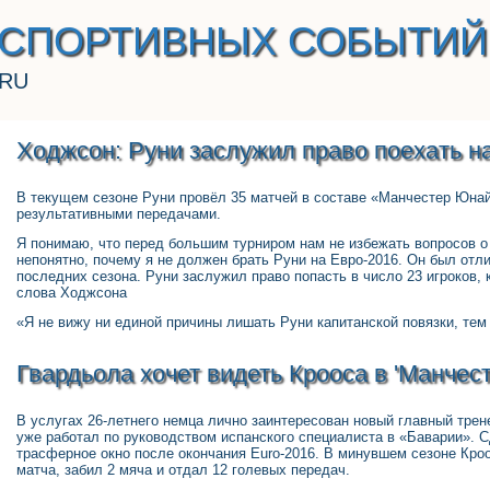
 СПОРТИВНЫХ СОБЫТИЙ
.RU
Ходжсон: Руни заслужил право поехать н
В текущем сезоне Руни провёл 35 матчей в составе «Манчестер Юнай
результативными передачами.
Я понимаю, что перед большим турниром нам не избежать вопросов о
непонятно, почему я не должен брать Руни на Евро-2016. Он был отл
последних сезона. Руни заслужил право попасть в число 23 игроков, 
слова Ходжсона
«Я не вижу ни единой причины лишать Руни капитанской повязки, тем
Гвардьола хочет видеть Крооса в 'Манчест
В услугах 26-летнего немца лично заинтересован новый главный трен
уже работал по руководством испанского специалиста в «Баварии». С
трасферное окно после окончания Euro-2016. В минувшем сезоне Кроо
матча, забил 2 мяча и отдал 12 голевых передач.