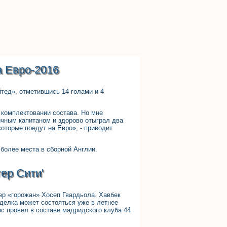
а Евро-2016
тед», отметившись 14 голами и 4
 комплектовании состава. Но мне
ичным капитаном и здорово отыграл два
которые поедут на Евро», - приводит
 более места в сборной Англии.
ер Сити'
ер «горожан» Хосеп Гвардьола. Хавбек
делка может состояться уже в летнее
с провел в составе мадридского клуба 44