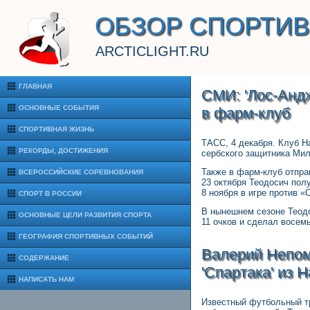
ОБЗОР СПОРТИ
ARCTICLIGHT.RU
ГЛАВНАЯ
СМИ: 'Лос-Анд
ОСНОВНЫЕ СОБЫТИЯ
в фарм-клуб
СПОРТИВНАЯ ЖИЗНЬ
ТАСС, 4 декабря. Клуб Н
РЕКОРДЫ, ДОСТИЖЕНИЯ
сербского защитника Мил
Также в фарм-клуб отпра
ВСЕРОССИЙСКИЕ СОРЕВНОВАНИЯ
23 октября Теодосич пол
8 ноября в игре против «
СПОРТ В РОССИИ
В нынешнем сезоне Теодо
ОСНОВНЫЕ ЦЕЛИ РАЗВИТИЯ СПОРТА
11 очков и сделал восем
ГЕОГРАФИЯ СПОРТИВНЫХ СОБЫТИЙ
Валерий Непомн
СОДЕРЖАНИЕ
'Спартака' из 
НАПИСАТЬ НАМ
Известный футбольный тр