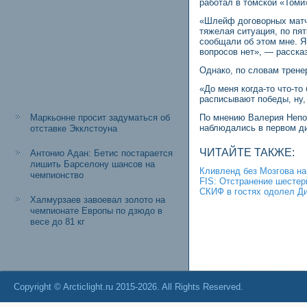
работал в томской «Томи
«Шлейф договорных матче
тяжелая ситуация, по пя
сообщали об этом мне. Я 
вопросов нет», — расска
Однако, по словам тренер
«До меня когда-то что-то
расписывают победы, ну,
Маркьонне просит задуматься об
По мнению Валерия Непо
наблюдались в первом д
отставке Экклстоуна
ЧИТАЙТЕ ТАКЖЕ:
Антонио Адан: Бетис постарается
лишить Барселону шансов на
Кливленд без Мозгова на
чемпионство
FIS: Отстранение шестер
СКИФ в гостях одолел Ди
Халмурзаев завоевал золото на
чемпионате Европы по дзюдо в
весе до 81 кг
Copyright © Arcticlight.ru 2015-2026. All Rights Reserved.