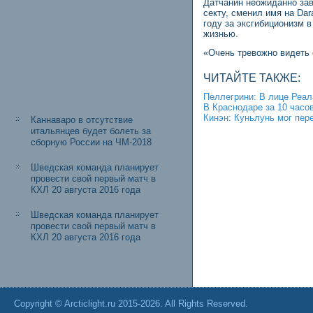
Датчанин неожиданно зав
секту, сменил имя на Dar
году за эксгибиционизм 
жизнью.
«Очень тревожно видеть 
ЧИТАЙТЕ ТАКЖЕ:
Пеллегрини: В лице Реал
В Краснодаре за 10 часо
Кинэн: Куньлунь мог пер
Каннаваро в отсутствие
итальянцев будет болеть за
сборную России на ЧМ-2018
Шведская команда планирует
провести свой первый матч в
КХЛ 20 августа 2016 года
Шведская команда планирует
провести свой первый матч в
КХЛ 20 августа 2016 года
Copyright © Arcticlight.ru 2015-2026. All Rights Reserved.