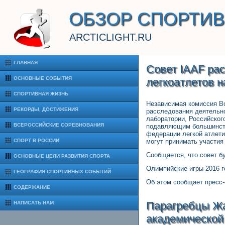
ОБЗОР СПОРТИ
ARCTICLIGHT.RU
ГЛАВНАЯ
Совет IAAF рас
ОСНОВНЫЕ СОБЫТИЯ
легкоатлетов 
СПОРТИВНАЯ ЖИЗНЬ
Независимая комиссия Вс
РЕКОРДЫ, ДОСТИЖЕНИЯ
расследования деятельно
лаборатории, Российског
ВСЕРОССИЙСКИЕ СОРЕВНОВАНИЯ
подавляющим большинств
федерации легкой атлети
СПОРТ В РОССИИ
могут принимать участия
Сообщается, что совет б
ОСНОВНЫЕ ЦЕЛИ РАЗВИТИЯ СПОРТА
Олимпийские игры 2016 г
ГЕОГРАФИЯ СПОРТИВНЫХ СОБЫТИЙ
Об этом сообщает пресс-
СОДЕРЖАНИЕ
Парагребцы Жа
НАПИСАТЬ НАМ
академической