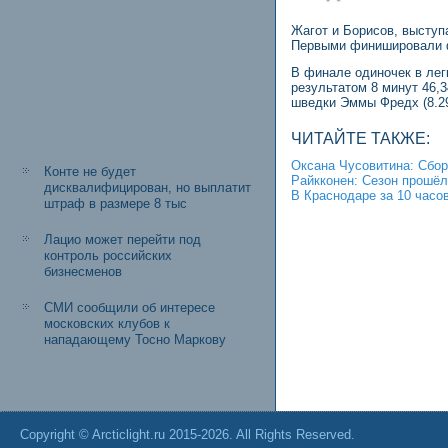
Жагот и Борисов, выступ
Первыми финишировали фр
В финале одиночек в лег
результатом 8 минут 46,3
шведки Эммы Фредх (8.29,
ЧИТАЙТЕ ТАКЖЕ:
Оксана Чусовитина: Сбор
Конте не будет
Райкконен: Сезон прошёл 
дисквалифицирован, но выплатит
В Краснодаре за 10 часо
штраф в размере 8 тыс
Лацио может перейти под
контроль российских
бизнесменов
СМИ сообщили об интересе
московских клубов к
нападающему Тосно Маркову
Copyright © Arcticlight.ru 2015-2026. All Rights Reserved.