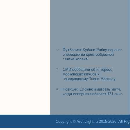
Футболист Кубани Рабиу перенес
операцию на крестообразной
связке колена
СМИ сообщили об интересе
московских клубов к
нападающему Тосно Маркову
Новицки: Сложно выиграть матч,
когда соперник набирает 131 очко
Copyright © Arcticlight.ru 2015-2026. All Ri