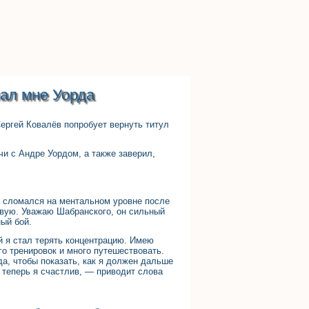
лал мне Уорда
ергей Ковалёв попробует вернуть титул
чи с Андре Уордом, а также заверил,
не сломался на ментальном уровне после
твую. Уважаю Шабранского, он сильный
ный бой.
й я стал терять концентрацию. Имею
го тренировок и много путешествовать.
а, чтобы показать, как я должен дальше
и теперь я счастлив, — приводит слова