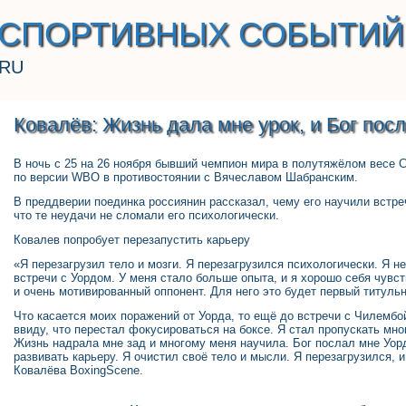
 СПОРТИВНЫХ СОБЫТИЙ
.RU
Ковалёв: Жизнь дала мне урок, и Бог пос
В ночь с 25 на 26 ноября бывший чемпион мира в полутяжёлом весе С
по версии WBO в противостоянии с Вячеславом Шабранским.
В преддверии поединка россиянин рассказал, чему его научили встре
что те неудачи не сломали его психологически.
Ковалев попробует перезапустить карьеру
«Я перезагрузил тело и мозги. Я перезагрузился психологически. Я 
встречи с Уордом. У меня стало больше опыта, и я хорошо себя чувс
и очень мотивированный оппонент. Для него это будет первый титуль
Что касается моих поражений от Уорда, то ещё до встречи с Чилембо
ввиду, что перестал фокусироваться на боксе. Я стал пропускать мно
Жизнь надрала мне зад и многому меня научила. Бог послал мне Уорд
развивать карьеру. Я очистил своё тело и мысли. Я перезагрузился, 
Ковалёва BoxingScene.