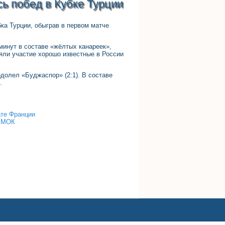
ь побед в Кубке Турции
ка Турции, обыграв в первом матче
минут в составе «жёлтых канареек»,
яли участие хорошо известные в России
одолел «Буджаспор» (2:1). В составе
.
ате Франции
т МОК