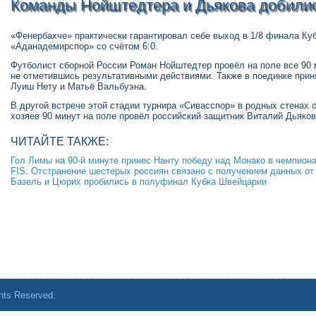
Команды Нойштедтера и Дьякова добилис
«Фенербахче» практически гарантировал себе выход в 1/8 финала Куб
«Аданадемирспор» со счётом 6:0.
Футболист сборной России Роман Нойштедтер провёл на поле все 90 
не отметившись результативными действиями. Также в поединке прин
Луиш Нету и Матьё Вальбуэна.
В другой встрече этой стадии турнира «Сивасспор» в родных стенах 
хозяев 90 минут на поле провёл российский защитник Виталий Дьяков
ЧИТАЙТЕ ТАКЖЕ:
Гол Лимы на 90-й минуте принес Нанту победу над Монако в чемпион
FIS: Отстранение шестерых россиян связано с получением данных о
Базель и Цюрих пробились в полуфинал Кубка Швейцарии
ghts Reserved.