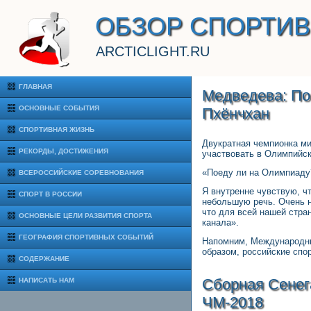
ОБЗОР СПОРТИ
ARCTICLIGHT.RU
ГЛАВНАЯ
Медведева: По
ОСНОВНЫЕ СОБЫТИЯ
Пхёнчхан
СПОРТИВНАЯ ЖИЗНЬ
Двукратная чемпионка ми
РЕКОРДЫ, ДОСТИЖЕНИЯ
участвовать в Олимпийск
«Поеду ли на Олимпиаду?
ВСЕРОССИЙСКИЕ СОРЕВНОВАНИЯ
Я внутренне чувствую, ч
СПОРТ В РОССИИ
небольшую речь. Очень н
что для всей нашей стра
ОСНОВНЫЕ ЦЕЛИ РАЗВИТИЯ СПОРТА
канала».
ГЕОГРАФИЯ СПОРТИВНЫХ СОБЫТИЙ
Напомним, Международны
образом, российские спо
СОДЕРЖАНИЕ
Сборная Сенег
НАПИСАТЬ НАМ
ЧМ-2018