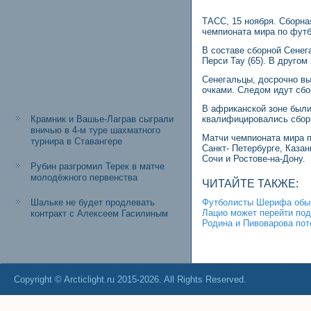
ТАСС, 15 ноября. Сборна
чемпионата мира по футб
В составе сборной Сенега
Перси Тау (65). В друго
Сенегальцы, досрочно вы
очками. Следом идут сбор
В африканской зоне были
Крамник и Вашье-Лаграв сыграли
квалифицировались сборн
вничью в 4-м туре шахматного
Матчи чемпионата мира пр
турнира в Ставангере
Санкт- Петербурге, Каза
Сочи и Ростове-на-Дону.
Рубин разгромил Терек в матче
молодёжного первенства
ЧИТАЙТЕ ТАКЖЕ:
Шальке не будет продлевать
Футболисты Шерифа обыгр
Лацио может перейти под
контракт с Алексеем Гасилиным
Родина и Пивоварова пот
Copyright © Arcticlight.ru 2015-2026. All Rights Reserved.