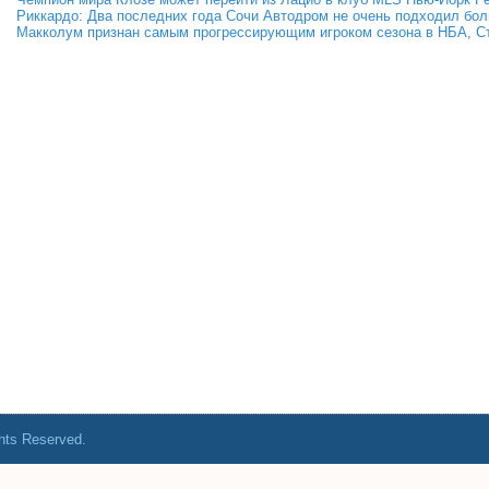
Риккардо: Два последних года Сочи Автодром не очень подходил бо
Макколум признан самым прогрессирующим игроком сезона в НБА, Ст
ghts Reserved.