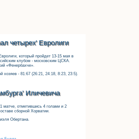
ал четырех' Евролиги
вролиги, который пройдет 13-15 мая в
ссийским клубом - московским ЦСКА.
кий «Фенербахче».
озяев - 81:67 (26:21, 24:18, 8:23, 23:5).
амбурга' Иличевича
1 матче, отметившись 4 голами и 2
составе сборной Хорватии.
иэля Обертана.
ед Буллз