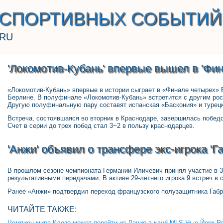
 СПОРТИВНЫХ СОБЫТИЙ
.RU
'Локомотив-Кубань' впервые вышел в 'Фин
«Локомотив-Кубань» впервые в истории сыграет в «Финале четырех» Е
Берлине. В полуфинале «Локомотив-Кубань» встретится с другим ро
Другую полуфинальную пару составят испанская «Баскония» и турец
Встреча, состоявшаяся во вторник в Краснодаре, завершилась победой х
Счет в серии до трех побед стал 3−2 в пользу краснодарцев.
'Анжи' объявил о трансфере экс-игрока 'Г
В прошлом сезоне чемпионата Германии Иличевич принял участие в 3
результативными передачами. В активе 29-летнего игрока 9 встреч в 
Ранее «Анжи» подтвердил переход французского полузащитника Габр
ЧИТАЙТЕ ТАКЖЕ:
Чемпион мира Клозе может перейти из Лацио в клуб MLS Нью-Йорк Р