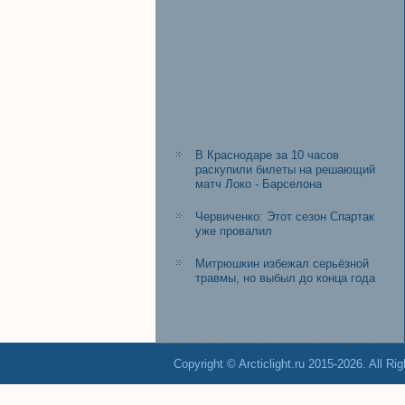
В Краснодаре за 10 часов
раскупили билеты на решающий
матч Локо - Барселона
Червиченко: Этот сезон Спартак
уже провалил
Митрюшкин избежал серьёзной
травмы, но выбыл до конца года
Copyright © Arcticlight.ru 2015-2026. All Ri